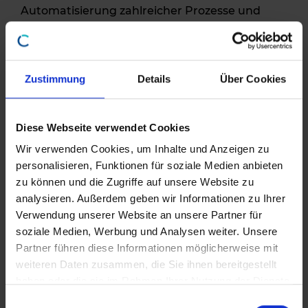
Automatisierung zahlreicher Prozesse und
basiert auf drei Tools bzw. Hauptfunktionen:
Detect
Zustimmung
Details
Über Cookies
Mithilfe künstlicher Intelligenz werden die
vielversprechendsten Einsparpotenziale in den
Diese Webseite verwendet Cookies
Gebäuden identifiziert und priorisiert.
Wir verwenden Cookies, um Inhalte und Anzeigen zu
personalisieren, Funktionen für soziale Medien anbieten
Analyse
zu können und die Zugriffe auf unsere Website zu
analysieren. Außerdem geben wir Informationen zu Ihrer
Der Kern der Plattform sammelt alle
Verwendung unserer Website an unsere Partner für
Energiedaten in Echtzeit und überwacht die
soziale Medien, Werbung und Analysen weiter. Unsere
Energieeffizienz, unabhängig von den
Partner führen diese Informationen möglicherweise mit
eingesetzten Sensoren oder Protokollen.
weiteren Daten zusammen, die Sie ihnen bereitgestellt
haben oder die sie im Rahmen Ihrer Nutzung der Dienste
Optimise
gesammelt haben.
E