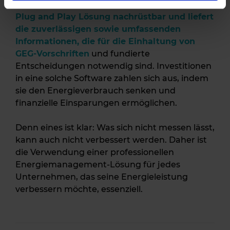
Energiemanagement-Software ist mit einer
Plug and Play Lösung nachrüstbar und liefert
die zuverlässigen sowie umfassenden
Informationen, die für die Einhaltung von
GEG-Vorschriften
und fundierte
Entscheidungen notwendig sind. Investitionen
in eine solche Software zahlen sich aus, indem
sie den Energieverbrauch senken und
finanzielle Einsparungen ermöglichen.
Denn eines ist klar: Was sich nicht messen lässt,
kann auch nicht verbessert werden. Daher ist
die Verwendung einer professionellen
Energiemanagement-Lösung für jedes
Unternehmen, das seine Energieleistung
verbessern möchte, essenziell.