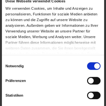
Diese Webseite verwendet Cookies
Wir verwenden Cookies, um Inhalte und Anzeigen zu
personalisieren, Funktionen für soziale Medien anbieten
zu können und die Zugriffe auf unsere Website zu
analysieren. Außerdem geben wir Informationen zu Ihrer
Verwendung unserer Website an unsere Partner für
soziale Medien, Werbung und Analysen weiter. Unsere
11. Jun 2025
Partner führen diese Informationen möglicherweise mit
KI im
weiteren Daten zusammen, die Sie ihnen bereitgestellt
haben oder die sie im Rahmen Ihrer Nutzung der Dienste
Immobilienmanagemen
gesammelt haben.
E
t Teil 2
Notwendig
i
n
w
weiterlesen
Präferenzen
i
l
l
Statistiken
i