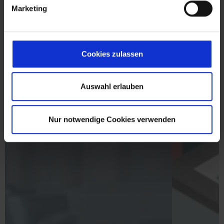
g
Marketing
u
n
g
s
Cookies zulassen
a
u
s
Auswahl erlauben
w
a
Nur notwendige Cookies verwenden
h
l