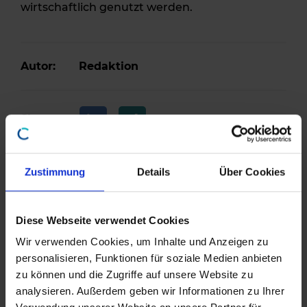
wirtschaftlich genutzt werden.
Autor:
Redaktion
Share:
Zustimmung
Details
Über Cookies
Weitere Beiträge der Kategorie:
ABC des
Immobilienmanagements
Diese Webseite verwendet Cookies
Das ABC des Immobilienmanagement - D wie
Wir verwenden Cookies, um Inhalte und Anzeigen zu
Dauerwohnrecht
personalisieren, Funktionen für soziale Medien anbieten
zu können und die Zugriffe auf unsere Website zu
analysieren. Außerdem geben wir Informationen zu Ihrer
Das ABC des Immobilienmanagement - C wie