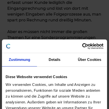
erfasst unser Kunde lediglich die
Eingangsrechnung und löst von dort mit
wenigen Eingaben alle Folgeprozesse aus, man
spart pro Rechnung rund dreißig Minuten.
Aber es müssen nicht immer die großen
Themen für eine Sonderprogrammierungen
sein. Manchmal wird einfach nur eine neue
Variable im Excel Reporting benötigt oder ein
neues Serienbrief-Feld. Oder ein
Zustimmung
Details
Über Cookies
Buchungsexport soll zukünftig nicht mehr
manuell, sondern automatisch laufen.
Diese Webseite verwendet Cookies
PSZ: Wie ist denn der Ablauf bei einem
Wir verwenden Cookies, um Inhalte und Anzeigen zu
Sonderprogrammierungsprojekt? Lässt sich
personalisieren, Funktionen für soziale Medien anbieten
das sagen oder ist das eher individuell? ?
zu können und die Zugriffe auf unsere Website zu
analysieren. Außerdem geben wir Informationen zu Ihrer
Verwendung unserer Website an unsere Partner für