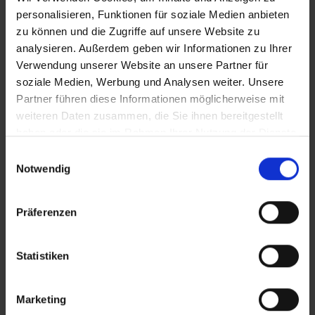
personalisieren, Funktionen für soziale Medien anbieten
Stellenangebot Consulting
zu können und die Zugriffe auf unsere Website zu
(m/w/d)
analysieren. Außerdem geben wir Informationen zu Ihrer
Verwendung unserer Website an unsere Partner für
soziale Medien, Werbung und Analysen weiter. Unsere
Stellenangebot als PDF
Partner führen diese Informationen möglicherweise mit
weiteren Daten zusammen, die Sie ihnen bereitgestellt
haben oder die sie im Rahmen Ihrer Nutzung der Dienste
gesammelt haben.
E
Notwendig
Stellenangebot Sales (m/w/d)
i
n
w
Präferenzen
i
Stellenangebot als PDF
l
l
Statistiken
i
g
Marketing
u
DocuWare System