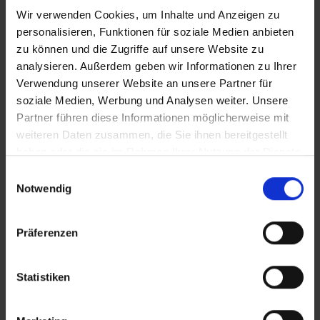
Wir verwenden Cookies, um Inhalte und Anzeigen zu
personalisieren, Funktionen für soziale Medien anbieten
zu können und die Zugriffe auf unsere Website zu
analysieren. Außerdem geben wir Informationen zu Ihrer
Verwendung unserer Website an unsere Partner für
soziale Medien, Werbung und Analysen weiter. Unsere
Partner führen diese Informationen möglicherweise mit
weiteren Daten zusammen, die Sie ihnen bereitgestellt
haben oder die sie im Rahmen Ihrer Nutzung der Dienste
ALLPLAN ist ein globaler Anbieter
gesammelt haben.
E
von BIM-Lösungen und treibt seit
Notwendig
i
mehr als 50 Jahren die Digitalisi...
n
w
Präferenzen
Mehr erfahren
i
l
l
Statistiken
i
Mehr anzeigen
g