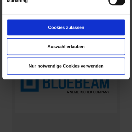
Marketing
u
n
g
Division: Build &
s
Cookies zulassen
a
Construct
u
s
Auswahl erlauben
w
a
Nur notwendige Cookies verwenden
h
l