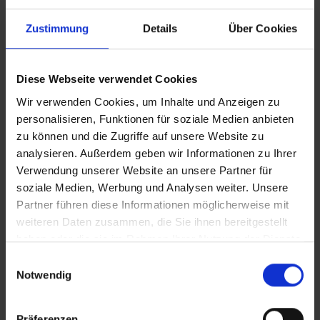
Zustimmung
Details
Über Cookies
Aktuelle
Veranstaltungen
Diese Webseite verwendet Cookies
Wir verwenden Cookies, um Inhalte und Anzeigen zu
personalisieren, Funktionen für soziale Medien anbieten
Mehr erfahren
zu können und die Zugriffe auf unsere Website zu
analysieren. Außerdem geben wir Informationen zu Ihrer
Verwendung unserer Website an unsere Partner für
soziale Medien, Werbung und Analysen weiter. Unsere
Partner führen diese Informationen möglicherweise mit
weiteren Daten zusammen, die Sie ihnen bereitgestellt
haben oder die sie im Rahmen Ihrer Nutzung der Dienste
gesammelt haben.
E
Notwendig
i
News & Presse
n
w
Präferenzen