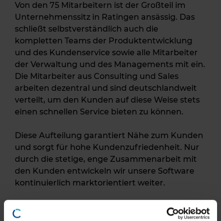
Von den 75 Mitarbeitern ist der Großteil im
Unternehmenssitz in Ratingen ansässig. Das
schließt selbstverständlich auch die
kompletten Teams der Produktentwicklung
und des Kundenservice sowie alle Mitarbeiter
der Verwaltung und des Managements mit ein.
Die Mitarbeiter aus Consulting und Sales
arbeiten dezentral und sind deutschlandweit
verteilt, um den Kunden auf diese Weise stets
einen schnellen Service bieten zu können.
Diese Aufteilung garantiert Nähe zum Kunden
und sorgt für hohe Kundenzufriedenheit. Nur
durch die stetige, enge Zusammenarbeit mit
den Kunden entwickeln wir unsere Software
kontinuierlich marktorientiert weiter.