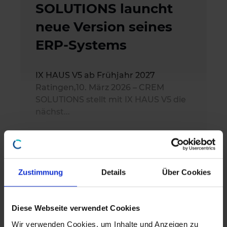
SOLUTIONS launcht
neue Version seines
ERP-Systems
IX HAUS V5 ab Frühjahr 2027
Ratingen,10. März 2026 – CREM
SOLUTIONS stellt mit IX HAUS V5 die
nächst...
Mehr erfahren
Zustimmung
Details
Über Cookies
Mehr anzeigen
Diese Webseite verwendet Cookies
Wir verwenden Cookies, um Inhalte und Anzeigen zu