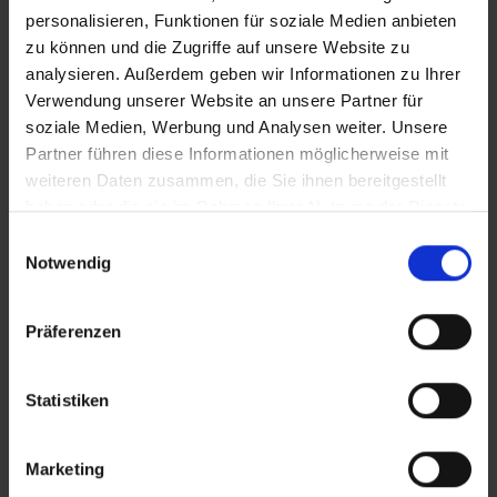
Pressekontakt
personalisieren, Funktionen für soziale Medien anbieten
zu können und die Zugriffe auf unsere Website zu
analysieren. Außerdem geben wir Informationen zu Ihrer
Downloadbereich
Verwendung unserer Website an unsere Partner für
soziale Medien, Werbung und Analysen weiter. Unsere
Partner führen diese Informationen möglicherweise mit
weiteren Daten zusammen, die Sie ihnen bereitgestellt
haben oder die sie im Rahmen Ihrer Nutzung der Dienste
gesammelt haben.
E
Notwendig
i
n
w
Unser Newsletter
Präferenzen
i
l
Mit unserem Newsletter erhalten Sie
l
Statistiken
regelmäßig Neuigkeiten über CREM
i
SOLUTIONS, unsere Produkte und
g
unsere Services.
Marketing
u