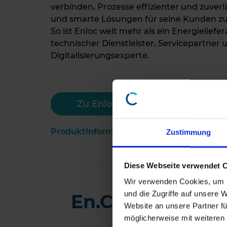
verbinden, Prozesse effizienter und zuver
und smarte Lösungen für seine Kunden zu
So ist Enloc weit mehr als ein Energieliefera
technischer Dienstleister, Servicepartner 
Digitalisierungsexperte.
Zu Enloc
Produktinformationen
Zustimmung
Diese Webseite verwendet 
Wir verwenden Cookies, um I
und die Zugriffe auf unsere 
En.Cover - Digi
Website an unsere Partner fü
möglicherweise mit weiteren