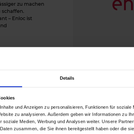
lässiger zu machen
 schaffen.
nt – Enloc ist
und
Details
Cookies
nhalte und Anzeigen zu personalisieren, Funktionen für soziale
Website zu analysieren. Außerdem geben wir Informationen zu I
tale Objektbegehung
r soziale Medien, Werbung und Analysen weiter. Unsere Partner
 Daten zusammen, die Sie ihnen bereitgestellt haben oder die s